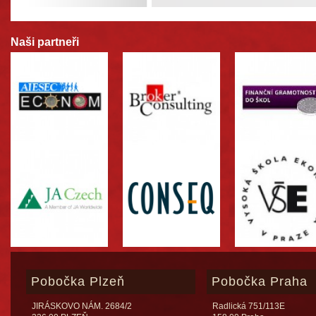
Naši partneři
Pobočka Plzeň
Pobočka Praha
JIRÁSKOVO NÁM. 2684/2
Radlická 751/113E