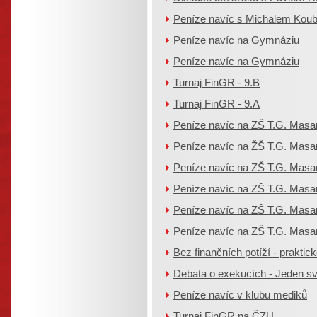
Peníze navíc s Michalem Koubk
Peníze navíc na Gymnáziu
Peníze navíc na Gymnáziu
Turnaj FinGR - 9.B
Turnaj FinGR - 9.A
Peníze navíc na ZŠ T.G. Masa
Peníze navíc na ŽŠ T.G. Masa
Peníze navíc na ZŠ T.G. Masa
Peníze navíc na ZŠ T.G. Masa
Peníze navíc na ZŠ T.G. Masa
Peníze navíc na ZŠ T.G. Masa
Bez finančních potíží - praktické 
Debata o exekucích - Jeden sv
Peníze navíc v klubu mediků
Turnaj FinGR na ČZU