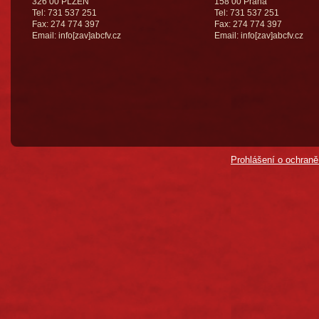
326 00 PLZEŇ
158 00 Praha
Tel: 731 537 251
Tel: 731 537 251
Fax: 274 774 397
Fax: 274 774 397
Email: info[zav]abcfv.cz
Email: info[zav]abcfv.cz
Prohlášení o ochraně