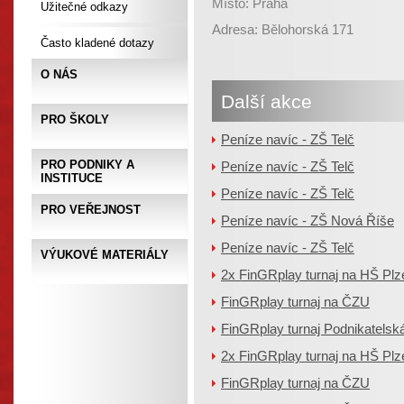
Místo: Praha
Užitečné odkazy
Adresa: Bělohorská 171
Často kladené dotazy
O NÁS
Další akce
PRO ŠKOLY
Peníze navíc - ZŠ Telč
PRO PODNIKY A
Peníze navíc - ZŠ Telč
INSTITUCE
Peníze navíc - ZŠ Telč
PRO VEŘEJNOST
Peníze navíc - ZŠ Nová Říše
Peníze navíc - ZŠ Telč
VÝUKOVÉ MATERIÁLY
2x FinGRplay turnaj na HŠ Plz
FinGRplay turnaj na ČZU
FinGRplay turnaj Podnikatels
2x FinGRplay turnaj na HŠ Plz
FinGRplay turnaj na ČZU