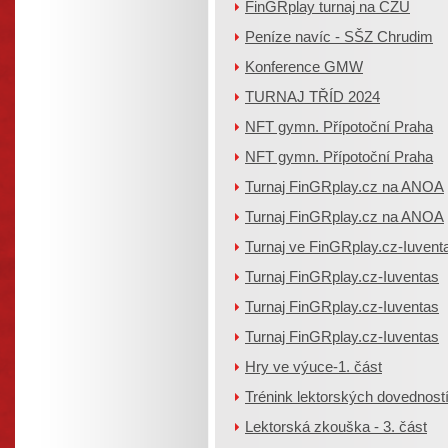
FinGRplay turnaj na ČZU
Peníze navíc - SŠZ Chrudim
Konference GMW
TURNAJ TŘÍD 2024
NFT gymn. Přípotoční Praha
NFT gymn. Přípotoční Praha
Turnaj FinGRplay.cz na ANOA
Turnaj FinGRplay.cz na ANOA
Turnaj ve FinGRplay.cz-Iuvent
Turnaj FinGRplay.cz-Iuventas
Turnaj FinGRplay.cz-Iuventas
Turnaj FinGRplay.cz-Iuventas
Hry ve výuce-1. část
Trénink lektorských dovedností 
Lektorská zkouška - 3. část