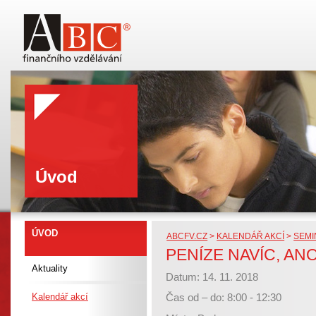
Úvod
ÚVOD
ABCFV.CZ
>
KALENDÁŘ AKCÍ
>
SEMI
PENÍZE NAVÍC, AN
Aktuality
Datum: 14. 11. 2018
Kalendář akcí
Čas od – do: 8:00 - 12:30