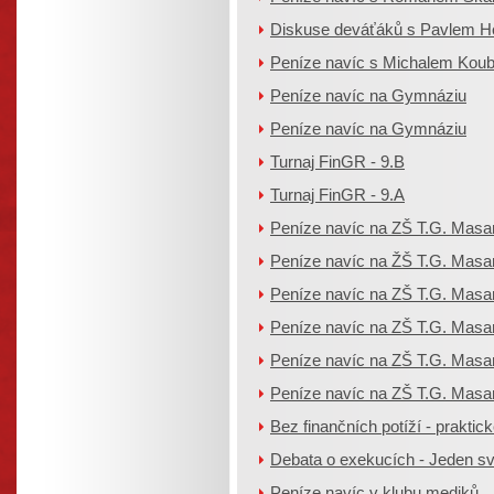
Diskuse deváťáků s Pavlem Ho
Peníze navíc s Michalem Koubk
Peníze navíc na Gymnáziu
Peníze navíc na Gymnáziu
Turnaj FinGR - 9.B
Turnaj FinGR - 9.A
Peníze navíc na ZŠ T.G. Masa
Peníze navíc na ŽŠ T.G. Masa
Peníze navíc na ZŠ T.G. Masa
Peníze navíc na ZŠ T.G. Masa
Peníze navíc na ZŠ T.G. Masa
Peníze navíc na ZŠ T.G. Masa
Bez finančních potíží - praktické 
Debata o exekucích - Jeden sv
Peníze navíc v klubu mediků