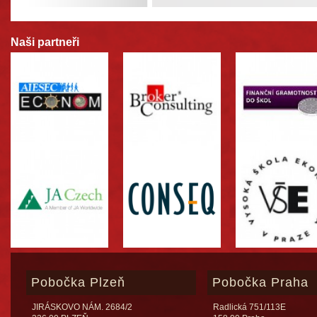
Naši partneři
Pobočka Plzeň
Pobočka Praha
JIRÁSKOVO NÁM. 2684/2
Radlická 751/113E