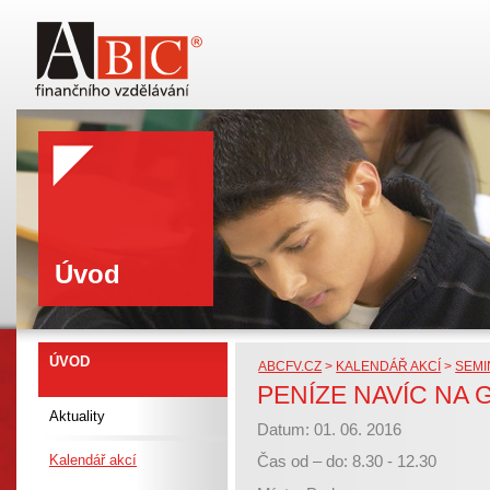
Úvod
ÚVOD
ABCFV.CZ
>
KALENDÁŘ AKCÍ
>
SEMI
PENÍZE NAVÍC NA
Aktuality
Datum: 01. 06. 2016
Kalendář akcí
Čas od – do: 8.30 - 12.30