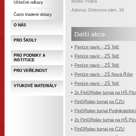
Místo: Praha
Užitečné odkazy
Adresa: Ortenovo nám. 34
Často kladené dotazy
O NÁS
Další akce
PRO ŠKOLY
Peníze navíc - ZŠ Telč
PRO PODNIKY A
Peníze navíc - ZŠ Telč
INSTITUCE
Peníze navíc - ZŠ Telč
PRO VEŘEJNOST
Peníze navíc - ZŠ Nová Říše
Peníze navíc - ZŠ Telč
VÝUKOVÉ MATERIÁLY
2x FinGRplay turnaj na HŠ Plz
FinGRplay turnaj na ČZU
FinGRplay turnaj Podnikatels
2x FinGRplay turnaj na HŠ Plz
FinGRplay turnaj na ČZU