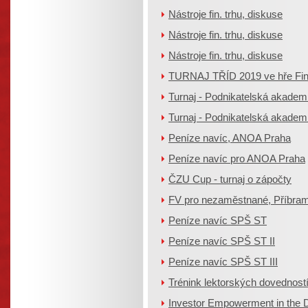
Nástroje fin. trhu, diskuse
Nástroje fin. trhu, diskuse
Nástroje fin. trhu, diskuse
TURNAJ TŘÍD 2019 ve hře Fi
Turnaj - Podnikatelská akadem
Turnaj - Podnikatelská akademie
Peníze navíc, ANOA Praha
Peníze navíc pro ANOA Praha
ČZU Cup - turnaj o zápočty
FV pro nezaměstnané, Příbra
Peníze navíc SPŠ ST
Peníze navíc SPŠ ST II
Peníze navíc SPŠ ST III
Trénink lektorských dovedností,
Investor Empowerment in the D