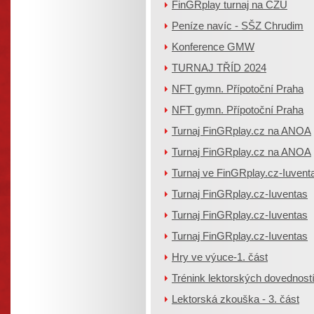
FinGRplay turnaj na ČZU
Peníze navíc - SŠZ Chrudim
Konference GMW
TURNAJ TŘÍD 2024
NFT gymn. Přípotoční Praha
NFT gymn. Přípotoční Praha
Turnaj FinGRplay.cz na ANOA
Turnaj FinGRplay.cz na ANOA
Turnaj ve FinGRplay.cz-Iuvent
Turnaj FinGRplay.cz-Iuventas
Turnaj FinGRplay.cz-Iuventas
Turnaj FinGRplay.cz-Iuventas
Hry ve výuce-1. část
Trénink lektorských dovedností 
Lektorská zkouška - 3. část