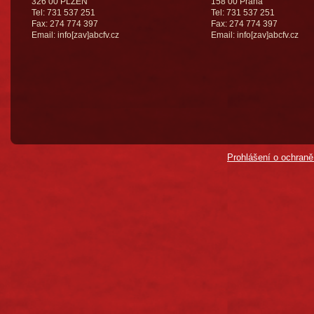
326 00 PLZEŇ
158 00 Praha
Tel: 731 537 251
Tel: 731 537 251
Fax: 274 774 397
Fax: 274 774 397
Email: info[zav]abcfv.cz
Email: info[zav]abcfv.cz
Prohlášení o ochraně